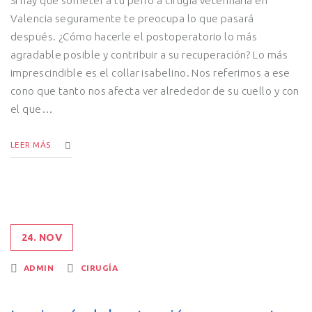
Si hay que someter a tu perro a cirugía veterinaria en
Valencia seguramente te preocupa lo que pasará
después. ¿Cómo hacerle el postoperatorio lo más
agradable posible y contribuir a su recuperación? Lo más
imprescindible es el collar isabelino. Nos referimos a ese
cono que tanto nos afecta ver alrededor de su cuello y con
el que…
LEER MÁS
24. NOV
ADMIN
CIRUGÍA