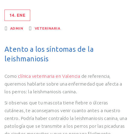
14. ENE
ADMIN
VETERINARIA
Atento a los síntomas de la
leishmaniosis
Como
clínica veterinaria en Valencia
de referencia,
queremos hablarte sobre una enfermedad que afecta a
los perros: la leishmaniosis canina.
Si observas que tu mascota tiene fiebre o úlceras
cutáneas, te aconsejamos venir cuanto antes a nuestro
centro. Podría haber contraído la leishmaniosis canina, una
patología que se transmite a los perros por las picaduras
de ciertos mosquitos y que se propaga fácilmente.