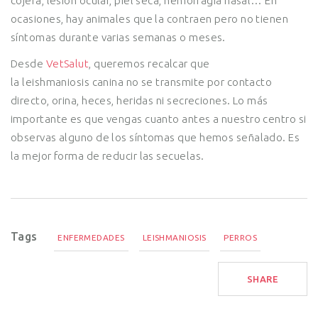
cojera, lesión ocular, piel seca, hemorragia nasal… En
ocasiones, hay animales que la contraen pero no tienen
síntomas durante varias semanas o meses.
Desde
VetSalut
, queremos recalcar que
la leishmaniosis canina no se transmite por contacto
directo, orina, heces, heridas ni secreciones. Lo más
importante es que vengas cuanto antes a nuestro centro si
observas alguno de los síntomas que hemos señalado. Es
la mejor forma de reducir las secuelas.
Tags
ENFERMEDADES
LEISHMANIOSIS
PERROS
SHARE