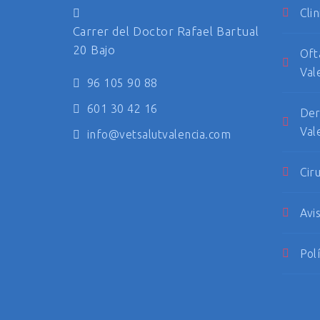
Clin
Carrer del Doctor Rafael Bartual
20 Bajo
Oft
Val
96 105 90 88
601 30 42 16
Der
Val
info@vetsalutvalencia.com
Cir
Avi
Pol