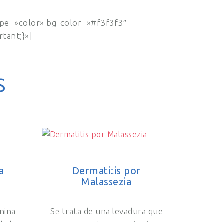
pe=»color» bg_color=»#f3f3f3″
tant;}»]
S
a
Dermatitis por
Malassezia
anina
Se trata de una levadura que