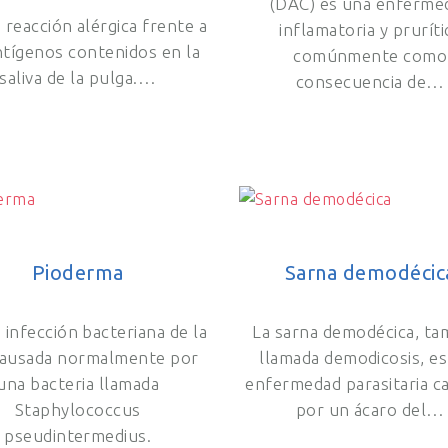
(DAC) es una enferme
 reacción alérgica frente a
inflamatoria y pruríti
ntígenos contenidos en la
comúnmente como
saliva de la pulga.…
consecuencia de…
Pioderma
Sarna demodécic
 infección bacteriana de la
La sarna demodécica, ta
causada normalmente por
llamada demodicosis, e
una bacteria llamada
enfermedad parasitaria c
Staphylococcus
por un ácaro del…
pseudintermedius.