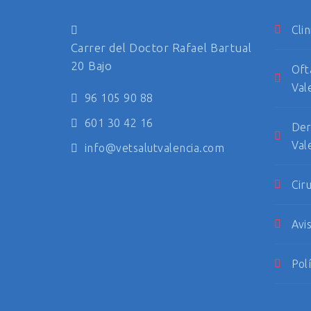
Clin
Carrer del Doctor Rafael Bartual
20 Bajo
Oft
Val
96 105 90 88
601 30 42 16
Der
Val
info@vetsalutvalencia.com
Cir
Avi
Pol