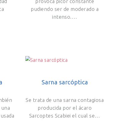
dad
provoca picor constante
ca
pudiendo ser de moderado a
intenso.…
a
Sarna sarcóptica
mbién
Se trata de una sarna contagiosa
s una
producida por el ácaro
ausada
Sarcoptes Scabiei el cual se…