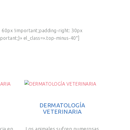
60px !important;padding-right: 30px
portant;}» el_class=».top-minus-40″]
A
DERMATOLOGÍA
VETERINARIA
cia en
Los animales sufren numerosas