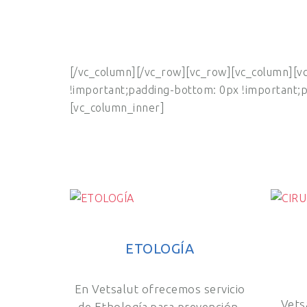
[/vc_column][/vc_row][vc_row][vc_column][v
!important;padding-bottom: 0px !important;pa
[vc_column_inner]
ETOLOGÍA
En Vetsalut ofrecemos servicio
Vets
de Ethología para prevención,