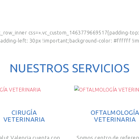
c_row_inner css=».vc_custom_1463779669517{padding-top: 
dding-left: 30px !important;background-color: #ffffff !im
NUESTROS SERVICIOS
CIRUGÍA
OFTALMOLOGÍ
VETERINARIA
VETERINARIA
alut Valencia cuenta con
Somos centro de referen