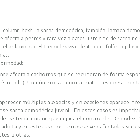
_column_text]La sarna demodécica, también llamada demod
fecta a perros y rara vez a gatos. Este tipo de sarna no e
el aislamiento. El Demodex vive dentro del folículo piloso y
mas.
nfermedad:
nte afecta a cachorros que se recuperan de forma esp
 (sin pelo). Un número superior a cuatro lesiones o un t
 aparecer múltiples alopecias y en ocasiones aparece inf
e sarna demodécica juvenil. En estos casos es importa
 del sistema inmune que impida el control del Demodex. 
adulta y en este caso los perros se ven afectados si ex
etes u otras.