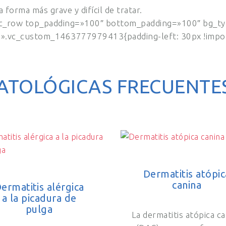
la forma más grave y difícil de tratar.
vc_row top_padding=»100″ bottom_padding=»100″ bg_ty
=».vc_custom_1463777979413{padding-left: 30px !impor
ATOLÓGICAS FRECUENTE
Dermatitis atópic
canina
ermatitis alérgica
a la picadura de
pulga
La dermatitis atópica c